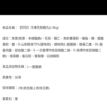
是否繳費成功／繳費後需取消欲退款等相關疑問，請聯繫「AFTEE先享後付
客戶支援中心」
https://netprotections.freshdesk.com/support/home
【注意事項】
１．透過由恩沛科技股份有限公司提供之「AFTEE先享後付」服務完成之交
易，需依本服務之必要範圍內提供個人資料，並將交易相關給付款項請求債
商品名稱：
【珍珍】冷凍花枝蝦丸(1.8kg)
權轉讓予恩沛科技股份有限公司。
２．關於個人資料處理事宜，請瀏覽以下網址：
https://aftee.tw/terms/#terms3
成份：
魚漿(魚漿、多磷酸鈉)、花枝、蝦仁、馬鈴薯澱粉、豬脂、糖、醋酸
３．未成年的使用者請事先徵得法定代理人或監護人之同意方可使用
澱粉、鹽、D-山梨醇液70%(甜味劑)、調味劑(L-麩酸鈉、胺基乙酸、DL-胺
「AFTEE先享後付」，若未經同意申辦者引起之損失，本公司不負相關責
任。
基丙酸、琥珀酸二鈉、5 一次黃嘌呤核苷磷酸二鈉、5'-鳥嘌呤核苷磷酸二
４．使用「AFTEE先享後付」時，將依據個別帳號之用戶狀況，依本公司即
鈉)、海藻糖、蛋白粉、葡萄糖、白胡椒粉
時審查核予不同之上限額度；若仍有額度不足之情形，本公司將視審查結果
請求用戶進行身份認證。
５．嚴禁一人註冊多個帳號或使用他人資訊註冊。若發現惡意使用之情形，
食品添加物名稱：
Lー麩酸鈉
恩沛科技股份有限公司將有權停止該用戶之使用額度並採取法律行動。
原產地：台灣
保存期限：
2年(依包裝上有效日期)
葷素別：葷