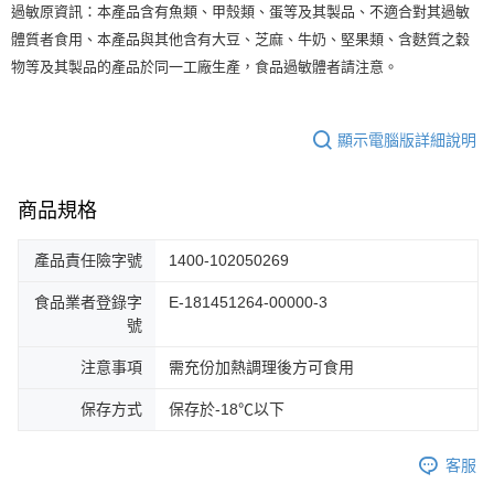
：
本產品含有魚類、甲殼類、蛋等及其製品、不適合對其過敏
過敏原資訊
體質者食用、本產品與其他含有大豆、芝麻、牛奶、堅果類、含麩質之穀
物等及其製品的產品於同一工廠生產，食品過敏體者請注意。
顯示電腦版詳細說明
商品規格
產品責任險字號
1400-102050269
食品業者登錄字
E-181451264-00000-3
號
注意事項
需充份加熱調理後方可食用
保存方式
保存於-18℃以下
客服