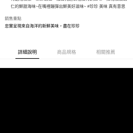
仁的鮮甜海味~在嘴裡蹦彈出鮮美好滋味~ #珍珍 美味 真有意思
悠遊付
銷售重點
Google Pay
忠實呈現來自海洋的新鮮美味，盡在珍珍
AFTEE先享後付
相關說明
【關於「AFTEE先享後付」】
ATM付款
AFTEE先享後付是「在收到商品之後才付款」的支付方式。 讓您購物簡單
詳細說明
商品規格
相關推薦
便利好安心！
１．簡單：不需註冊會員、不需綁卡、不需儲值。
運送方式
２．便利：只要手機號碼，簡訊認證，即可結帳。
３．安心：先確認商品／服務後，再付款。
冷凍宅配
每筆NT$210，滿NT$799(含以上)免運費
【「AFTEE先享後付」結帳流程】
１．於結帳方式選擇「AFTEE先享後付」後，將跳轉至「AFTEE先享後付」
結帳頁面，進行簡訊認證並確認金額後，即可完成結帳。
２．訂單成立數日內，您將收到繳費通知簡訊。
３．收到繳費通知簡訊後14天內，點擊此簡訊中的連結，可透過四大超商／
ATM／網路銀行／等多元方式進行付款，方視為交易完成。
※ 請注意：結帳手續完成當下不需立刻繳費，但若您需要取消訂單，請聯絡
購買商品的店家。未經商家同意取消之訂單仍視為有效，需透過AFTEE先享
後付繳納相關費用。
※ 交易是否成功請以「AFTEE先享後付 」之結帳頁面顯示為準，若有關於