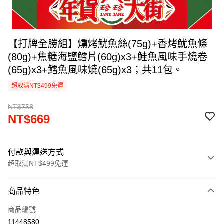
【打牌全勝組】燻烤魷魚絲(75g)+香烤魷魚條
(80g)+焦糖海鹽鱈片(60g)x3+鮭魚風味手燒卷
(65g)x3+鱈魚風味燒(65g)x3；共11包。
超取滿NT$499免運
NT$758
NT$669
付款與運送方式
超取滿NT$499免運
付款方式
商品特色
信用卡一次付款
商品編號
超商取貨付款
11448580