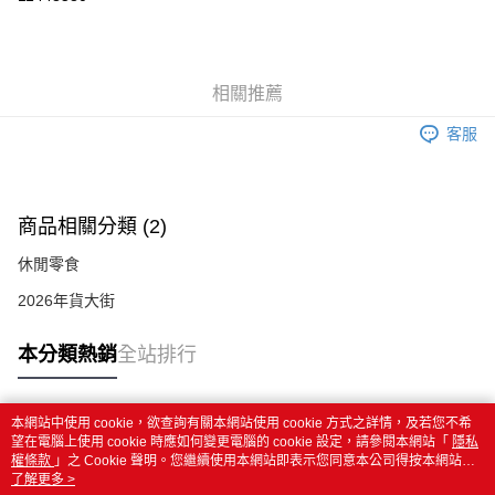
LINE Pay
Apple Pay
相關推薦
街口支付
客服
悠遊付
AFTEE先享後付
相關說明
商品相關分類 (2)
【關於「AFTEE先享後付」】
ATM付款
AFTEE先享後付是「在收到商品之後才付款」的支付方式。 讓您購物簡單
休閒零食
便利好安心！
１．簡單：不需註冊會員、不需綁卡、不需儲值。
2026年貨大街
運送方式
２．便利：只要手機號碼，簡訊認證，即可結帳。
３．安心：先確認商品／服務後，再付款。
全家取貨付款
本分類熱銷
全站排行
每筆NT$60，滿NT$499(含以上)免運費
【「AFTEE先享後付」結帳流程】
１．於結帳方式選擇「AFTEE先享後付」後，將跳轉至「AFTEE先享後付」
付款後全家取貨
結帳頁面，進行簡訊認證並確認金額後，即可完成結帳。
本網站中使用 cookie，欲查詢有關本網站使用 cookie 方式之詳情，及若您不希
熱門標籤
２．訂單成立數日內，您將收到繳費通知簡訊。
望在電腦上使用 cookie 時應如何變更電腦的 cookie 設定，請參閱本網站「
隱私
每筆NT$60，滿NT$499(含以上)免運費
３．收到繳費通知簡訊後14天內，點擊此簡訊中的連結，可透過四大超商／
權條款
」之 Cookie 聲明。您繼續使用本網站即表示您同意本公司得按本網站使
ATM／網路銀行／等多元方式進行付款，方視為交易完成。
用條款之 Cookie 聲明使用 cookie。
了解更多 >
7-11取貨付款