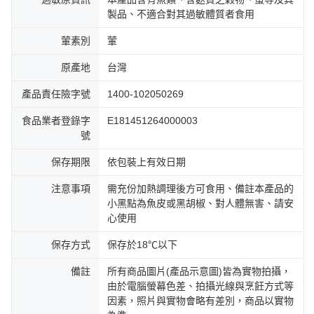
製品、不適合對其過敏體質者食用
葷素別
葷
原產地
台灣
產品責任險字號
1400-102050269
食品業者登錄字
E181451264000003
號
保存期限
依包裝上有效日期
注意事項
需充份加熱調理後方可食用、備註本產品的
小黑點為魚皮或黑胡椒、對人體無害、請安
心使用
保存方式
保存於18℃以下
備註
所有商品圖片(產品示意圖)皆為實物拍攝，
由於電腦螢幕色差、拍攝光線與烹飪方式等
因素，照片與實物會略有差別，商品以實物