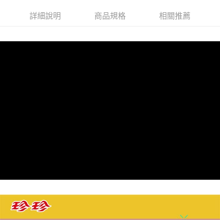
街口支付
詳細說明
商品規格
相關推薦
悠遊付
AFTEE先享後付
相關說明
【關於「AFTEE先享後付」】
ATM付款
AFTEE先享後付是「在收到商品之後才付款」的支付方式。 讓您購物簡單
便利好安心！
１．簡單：不需註冊會員、不需綁卡、不需儲值。
運送方式
２．便利：只要手機號碼，簡訊認證，即可結帳。
３．安心：先確認商品／服務後，再付款。
冷凍宅配
每筆NT$210，滿NT$799(含以上)免運費
【「AFTEE先享後付」結帳流程】
１．於結帳方式選擇「AFTEE先享後付」後，將跳轉至「AFTEE先享後付」
結帳頁面，進行簡訊認證並確認金額後，即可完成結帳。
２．訂單成立數日內，您將收到繳費通知簡訊。
３．收到繳費通知簡訊後14天內，點擊此簡訊中的連結，可透過四大超商／
ATM／網路銀行／等多元方式進行付款，方視為交易完成。
※ 請注意：結帳手續完成當下不需立刻繳費，但若您需要取消訂單，請聯絡
購買商品的店家。未經商家同意取消之訂單仍視為有效，需透過AFTEE先享
後付繳納相關費用。
※ 交易是否成功請以「AFTEE先享後付 」之結帳頁面顯示為準，若有關於
是否繳費成功／繳費後需取消欲退款等相關疑問，請聯繫「AFTEE先享後付