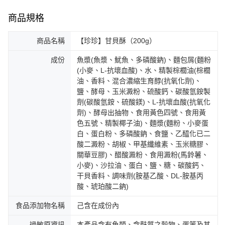
商品規格
商品名稱
【珍珍】甘貝酥（200g）
成份
魚漿(魚漿、魷魚、多磷酸鈉)、麵包屑(麵粉
(小麥、L-抗壞血酸)、水、精製棕櫚油(棕櫚
油、香料、混合濃縮生育醇(抗氧化劑)、
鹽、酵母、玉米澱粉、硫酸鈣、碳酸氫銨製
劑(碳酸氫銨、硫酸鎂)、L-抗壞血酸(抗氧化
劑)、酵母出抽物、食用黃色四號、食用黃
色五號、精製椰子油)、麵漿(麵粉、小麥蛋
白、蛋白粉、多磷酸鈉、食鹽、乙醯化已二
酸二澱粉、胡椒、甲基纖維素、玉米糖膠、
關華豆膠)、醋酸澱粉、食用澱粉(馬鈴薯、
小麥)、沙拉油、蛋白、鹽、糖、碳酸鈣、
干貝香料、調味劑(胺基乙酸、DL-胺基丙
酸、琥珀酸二鈉)
食品添加物名稱
己含在成份內
過敏原資訊
本產品含有魚類、含麩質之穀物、蛋等及其