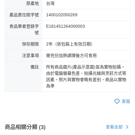
原產地
台灣
產品責任險字號
1400102050269
食品業者登錄字
E181451264000003
號
保存期限
2年（依包裝上有效日期）
注意事項
需充份加熱調理後方可食用
備註
所有商品圖片(產品示意圖)皆為實物拍攝，
由於電腦螢幕色差、拍攝光線與烹飪方式等
因素，照片與實物會略有差別，商品以實物
為準
客服
商品相關分類 (3)
查看全部