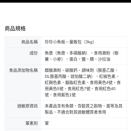
客戶支援中心」
https://netprotections.freshdesk.com/support/home
【注意事項】
１．透過由恩沛科技股份有限公司提供之「AFTEE先享後付」服務完成之交
易，需依本服務之必要範圍內提供個人資料，並將交易相關給付款項請求債
權轉讓予恩沛科技股份有限公司。
商品規格
２．關於個人資料處理事宜，請瀏覽以下網址：
https://aftee.tw/terms/#terms3
商品名稱
珍珍小魚板－量販包（3kg）
３．未成年的使用者請事先徵得法定代理人或監護人之同意方可使用
「AFTEE先享後付」，若未經同意申辦者引起之損失，本公司不負相關責
成份
魚漿（魚漿、多磷酸鈉）、食用澱粉（樹
任。
４．使用「AFTEE先享後付」時，將依據個別帳號之用戶狀況，依本公司即
薯、小麥）、蛋白、鹽、糖、沙拉油
時審查核予不同之上限額度；若仍有額度不足之情形，本公司將視審查結果
請求用戶進行身份認證。
食品添加物名稱
醋酸澱粉、碳酸鈣、調味劑（胺基乙酸、
５．嚴禁一人註冊多個帳號或使用他人資訊註冊。若發現惡意使用之情形，
DL胺基丙酸、琥珀酸二鈉）、紅椒色素、
恩沛科技股份有限公司將有權停止該用戶之使用額度並採取法律行動。
紅麹色素、胭脂紅色素、食用黃色4號、食
用黃色5號、食用紅色7號、食用紅色40
號、食用藍色1號
過敏原資訊
本產品含有魚類、含麩質之穀物、蛋等及其
製品、不適合對其過敏體質者食用
葷素別
葷