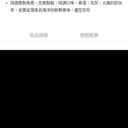
街口支付
特選精製魚漿，先進製程，特調口味，煮湯，勾芡，火鍋的好伙
伴，忠實呈現來自海洋的新鮮美味，盡在珍珍
悠遊付
AFTEE先享後付
相關說明
商品規格
相關推薦
【關於「AFTEE先享後付」】
ATM付款
AFTEE先享後付是「在收到商品之後才付款」的支付方式。 讓您購物簡單
便利好安心！
１．簡單：不需註冊會員、不需綁卡、不需儲值。
運送方式
２．便利：只要手機號碼，簡訊認證，即可結帳。
３．安心：先確認商品／服務後，再付款。
冷凍宅配
每筆NT$210，滿NT$799(含以上)免運費
【「AFTEE先享後付」結帳流程】
１．於結帳方式選擇「AFTEE先享後付」後，將跳轉至「AFTEE先享後付」
結帳頁面，進行簡訊認證並確認金額後，即可完成結帳。
２．訂單成立數日內，您將收到繳費通知簡訊。
３．收到繳費通知簡訊後14天內，點擊此簡訊中的連結，可透過四大超商／
ATM／網路銀行／等多元方式進行付款，方視為交易完成。
※ 請注意：結帳手續完成當下不需立刻繳費，但若您需要取消訂單，請聯絡
購買商品的店家。未經商家同意取消之訂單仍視為有效，需透過AFTEE先享
後付繳納相關費用。
※ 交易是否成功請以「AFTEE先享後付 」之結帳頁面顯示為準，若有關於
是否繳費成功／繳費後需取消欲退款等相關疑問，請聯繫「AFTEE先享後付