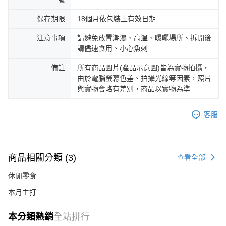
保存期限
18個月依包裝上有效日期
注意事項
請避免放置潮濕、高溫、曝曬場所、拆開後
請儘速食用、小心魚刺
備註
所有商品圖片(產品示意圖)皆為實物拍攝，
由於電腦螢幕色差、拍攝光線等因素，照片
與實物會略有差別，商品以實物為準
客服
商品相關分類 (3)
查看全部
休閒零食
本月主打
本分類熱銷
全站排行