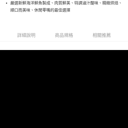
Apple Pay
嚴選新鮮海洋鮮魚製成、肉質鮮美、特調滷汁醍味、精緻烘焙、
順口而美味、休閒零嘴的最佳選擇
街口支付
悠遊付
AFTEE先享後付
詳細說明
商品規格
相關推薦
相關說明
【關於「AFTEE先享後付」】
ATM付款
AFTEE先享後付是「在收到商品之後才付款」的支付方式。 讓您購物簡單
便利好安心！
１．簡單：不需註冊會員、不需綁卡、不需儲值。
運送方式
２．便利：只要手機號碼，簡訊認證，即可結帳。
３．安心：先確認商品／服務後，再付款。
全家取貨付款
每筆NT$60，滿NT$499(含以上)免運費
【「AFTEE先享後付」結帳流程】
１．於結帳方式選擇「AFTEE先享後付」後，將跳轉至「AFTEE先享後付」
付款後全家取貨
結帳頁面，進行簡訊認證並確認金額後，即可完成結帳。
２．訂單成立數日內，您將收到繳費通知簡訊。
每筆NT$60，滿NT$499(含以上)免運費
３．收到繳費通知簡訊後14天內，點擊此簡訊中的連結，可透過四大超商／
ATM／網路銀行／等多元方式進行付款，方視為交易完成。
7-11取貨付款
※ 請注意：結帳手續完成當下不需立刻繳費，但若您需要取消訂單，請聯絡
每筆NT$60，滿NT$499(含以上)免運費
購買商品的店家。未經商家同意取消之訂單仍視為有效，需透過AFTEE先享
後付繳納相關費用。