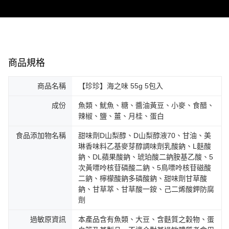
付款後7-11取貨
※ 交易是否成功請以「AFTEE先享後付 」之結帳頁面顯示為準，若有關於
是否繳費成功／繳費後需取消欲退款等相關疑問，請聯繫「AFTEE先享後付
每筆NT$60，滿NT$499(含以上)免運費
客戶支援中心」
https://netprotections.freshdesk.com/support/home
常溫宅配
【注意事項】
１．透過由恩沛科技股份有限公司提供之「AFTEE先享後付」服務完成之交
每筆NT$160，滿NT$1,000(含以上)免運費
易，需依本服務之必要範圍內提供個人資料，並將交易相關給付款項請求債
商品規格
權轉讓予恩沛科技股份有限公司。
２．關於個人資料處理事宜，請瀏覽以下網址：
https://aftee.tw/terms/#terms3
商品名稱
【珍珍】海之味 55g 5包入
３．未成年的使用者請事先徵得法定代理人或監護人之同意方可使用
「AFTEE先享後付」，若未經同意申辦者引起之損失，本公司不負相關責
成份
魚類、魷魚、糖、醬油黃豆、小麥、食醋、
任。
辣椒、鹽、薑、月桂、蛋白
４．使用「AFTEE先享後付」時，將依據個別帳號之用戶狀況，依本公司即
時審查核予不同之上限額度；若仍有額度不足之情形，本公司將視審查結果
食品添加物名稱
甜味劑D山梨醇、D山梨醇液70、甘油、美
請求用戶進行身份認證。
琳香味料乙基麥芽醇調味劑乳酸鈉、L麩酸
５．嚴禁一人註冊多個帳號或使用他人資訊註冊。若發現惡意使用之情形，
鈉、DL蘋果酸鈉、琥珀酸二鈉胺基乙酸、5
恩沛科技股份有限公司將有權停止該用戶之使用額度並採取法律行動。
次黃嘌呤核苷磷酸二鈉、5鳥嘌呤核苷磁酸
二鈉、檸檬酸鈉多磷酸鈉、甜味劑甘草酸
鈉、甘草萃、甘草酸一銨、己二烯酸鉀防腐
劑
過敏原資訊
本產品含有魚類、大豆、含麩質之穀物、蛋