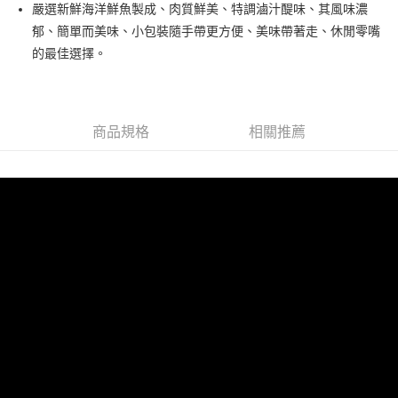
Apple Pay
嚴選新鮮海洋鮮魚製成、肉質鮮美、特調滷汁醍味、其風味濃
郁、簡單而美味、小包裝隨手帶更方便、美味帶著走、休閒零嘴
街口支付
的最佳選擇。
悠遊付
AFTEE先享後付
相關說明
商品規格
相關推薦
【關於「AFTEE先享後付」】
ATM付款
AFTEE先享後付是「在收到商品之後才付款」的支付方式。 讓您購物簡單
便利好安心！
１．簡單：不需註冊會員、不需綁卡、不需儲值。
運送方式
２．便利：只要手機號碼，簡訊認證，即可結帳。
３．安心：先確認商品／服務後，再付款。
全家取貨付款
每筆NT$60，滿NT$499(含以上)免運費
【「AFTEE先享後付」結帳流程】
１．於結帳方式選擇「AFTEE先享後付」後，將跳轉至「AFTEE先享後付」
付款後全家取貨
結帳頁面，進行簡訊認證並確認金額後，即可完成結帳。
２．訂單成立數日內，您將收到繳費通知簡訊。
每筆NT$60，滿NT$499(含以上)免運費
３．收到繳費通知簡訊後14天內，點擊此簡訊中的連結，可透過四大超商／
ATM／網路銀行／等多元方式進行付款，方視為交易完成。
7-11取貨付款
※ 請注意：結帳手續完成當下不需立刻繳費，但若您需要取消訂單，請聯絡
每筆NT$60，滿NT$499(含以上)免運費
購買商品的店家。未經商家同意取消之訂單仍視為有效，需透過AFTEE先享
後付繳納相關費用。