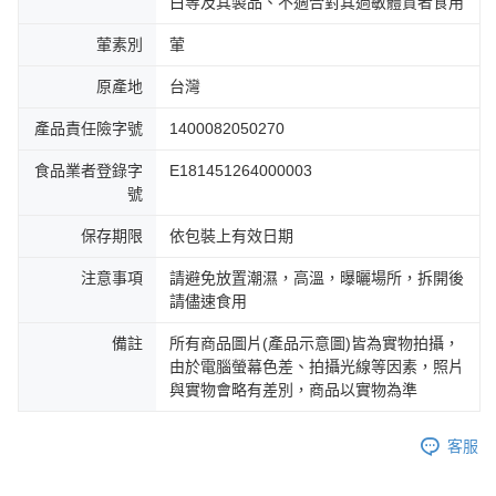
白等及其製品、不適合對其過敏體質者食用
葷素別
葷
原產地
台灣
產品責任險字號
1400082050270
食品業者登錄字
E181451264000003
號
保存期限
依包裝上有效日期
注意事項
請避免放置潮濕，高溫，曝曬場所，拆開後
請儘速食用
備註
所有商品圖片(產品示意圖)皆為實物拍攝，
由於電腦螢幕色差、拍攝光線等因素，照片
與實物會略有差別，商品以實物為準
客服