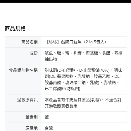
付款後7-11取貨
※ 交易是否成功請以「AFTEE先享後付 」之結帳頁面顯示為準，若有關於
是否繳費成功／繳費後需取消欲退款等相關疑問，請聯繫「AFTEE先享後付
每筆NT$60，滿NT$499(含以上)免運費
客戶支援中心」
https://netprotections.freshdesk.com/support/home
常溫宅配
【注意事項】
１．透過由恩沛科技股份有限公司提供之「AFTEE先享後付」服務完成之交
每筆NT$160，滿NT$1,000(含以上)免運費
商品規格
易，需依本服務之必要範圍內提供個人資料，並將交易相關給付款項請求債
權轉讓予恩沛科技股份有限公司。
商品名稱
【珍珍】戲院口魷魚（21g 5包入）
２．關於個人資料處理事宜，請瀏覽以下網址：
https://aftee.tw/terms/#terms3
成份
魷魚、糖、鹽、乳糖、海藻糖、食醋、辣椒
３．未成年的使用者請事先徵得法定代理人或監護人之同意方可使用
「AFTEE先享後付」，若未經同意申辦者引起之損失，本公司不負相關責
抽出物
任。
４．使用「AFTEE先享後付」時，將依據個別帳號之用戶狀況，依本公司即
食品添加物名稱
甜味劑(D-山梨醇、D-山梨醇液70%)、調味
時審查核予不同之上限額度；若仍有額度不足之情形，本公司將視審查結果
劑(DL-蘋果酸鈉、乳酸鈉、胺基乙酸、DL-
請求用戶進行身份認證。
胺基丙酸、琥珀酸二鈉、乳酸)、乳酸鈣、
５．嚴禁一人註冊多個帳號或使用他人資訊註冊。若發現惡意使用之情形，
已二烯酸鉀(防腐劑)
恩沛科技股份有限公司將有權停止該用戶之使用額度並採取法律行動。
過敏原資訊
本產品含有牛奶及其製品(乳糖)、不適合對
其過敏體質者食用
葷素別
葷
原產地
台灣