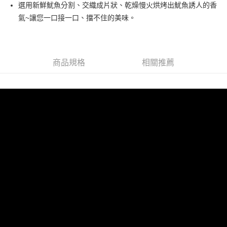
Apple Pay
選用新鮮魷魚分割、交織成片狀、乾燥慢火烘烤出魷魚誘人的香
氣~讓您一口接一口、擋不住的美味。
街口支付
悠遊付
AFTEE先享後付
商品規格
相關推薦
相關說明
【關於「AFTEE先享後付」】
ATM付款
AFTEE先享後付是「在收到商品之後才付款」的支付方式。 讓您購物簡單
便利好安心！
１．簡單：不需註冊會員、不需綁卡、不需儲值。
運送方式
２．便利：只要手機號碼，簡訊認證，即可結帳。
３．安心：先確認商品／服務後，再付款。
全家取貨付款
每筆NT$60，滿NT$499(含以上)免運費
【「AFTEE先享後付」結帳流程】
１．於結帳方式選擇「AFTEE先享後付」後，將跳轉至「AFTEE先享後付」
付款後全家取貨
結帳頁面，進行簡訊認證並確認金額後，即可完成結帳。
２．訂單成立數日內，您將收到繳費通知簡訊。
每筆NT$60，滿NT$499(含以上)免運費
３．收到繳費通知簡訊後14天內，點擊此簡訊中的連結，可透過四大超商／
ATM／網路銀行／等多元方式進行付款，方視為交易完成。
7-11取貨付款
※ 請注意：結帳手續完成當下不需立刻繳費，但若您需要取消訂單，請聯絡
每筆NT$60，滿NT$499(含以上)免運費
購買商品的店家。未經商家同意取消之訂單仍視為有效，需透過AFTEE先享
後付繳納相關費用。