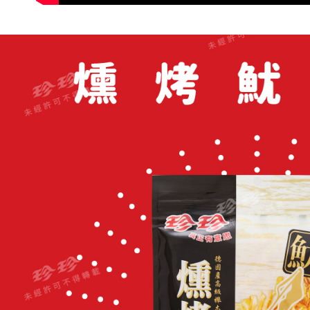
https://aft
３．未成
「AFTE
任。
４．使用「
即時審查
結果請求
５．嚴禁
形，恩沛
動。