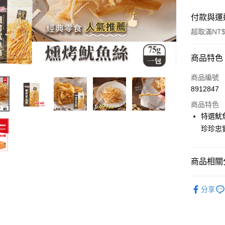
付款與運
超取滿NT$
付款方式
商品特色
信用卡一
商品編號
8912847
超商取貨
商品特色
LINE Pay
特選魷
珍珍忠
Apple Pay
街口支付
商品相關分
悠遊付
休閒零食
Google Pa
分享
全站商品
AFTEE先
相關說明