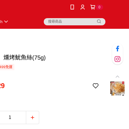
0
sh
燻烤魷魚絲(75g)
499免運
29