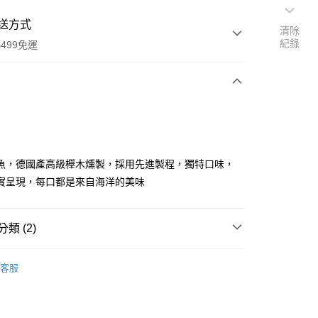
送方式
清除
紀錄
499免運
次付款
付款
魚，德國產高級櫸木燻製，採用先進製程，獨特口味，
實呈現，每口都是來自海洋的美味
類 (2)
y
客服
享後付