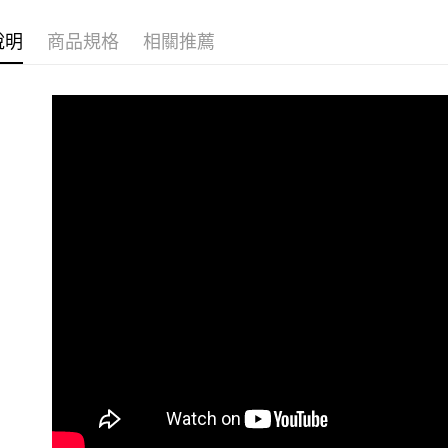
【關於「A
ATM付款
AFTEE
說明
商品規格
相關推薦
便利好安
１．簡單
２．便利
運送方式
３．安心
全家取貨
【「AFT
每筆NT$6
１．於結帳
付」結帳
付款後全
２．訂單
３．收到繳
每筆NT$6
／ATM／
※ 請注意
7-11取貨
絡購買商品
先享後付
每筆NT$6
※ 交易是
是否繳費成
付款後7-1
付客戶支
每筆NT$6
【注意事
常溫宅配
１．透過由
交易，需
每筆NT$1
求債權轉
２．關於