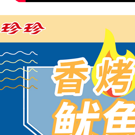
「AFTE
任。
４．使用「
即時審查
結果請求
５．嚴禁
形，恩沛
動。