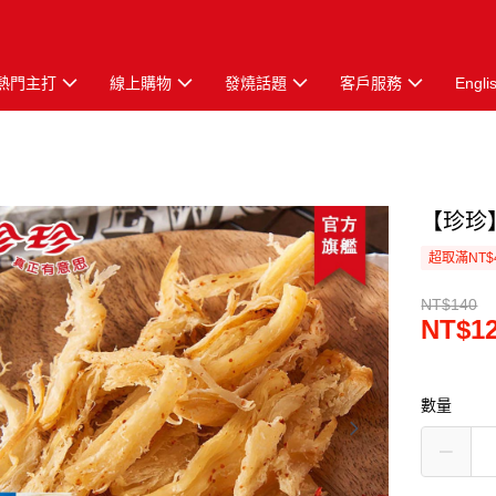
熱門主打
線上購物
發燒話題
客戶服務
Engli
【珍珍】
超取滿NT$
NT$140
NT$1
數量