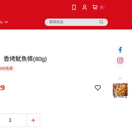
0
sh
香烤魷魚條(80g)
499免運
29