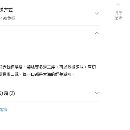
送方式
清除
紀錄
499免運
次付款
付款
鮮赤魷經烘焙、裂絲等多道工序，再以辣椒調味，厚切
現豐潤口感，每一口都是大海的鮮美滋味。
類 (2)
享後付
客服
FTEE先享後付」】
先享後付是「在收到商品之後才付款」的支付方式。 讓您購物簡單