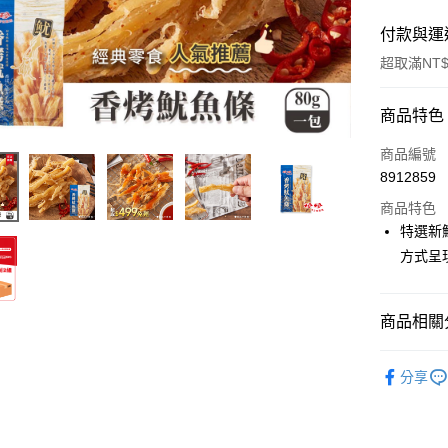
付款與運
超取滿NT$
付款方式
商品特色
信用卡一
商品編號
8912859
超商取貨
商品特色
LINE Pay
特選新
方式呈
Apple Pay
街口支付
商品相關分
悠遊付
休閒零食
AFTEE先
分享
全站商品
相關說明
【關於「A
ATM付款
AFTEE