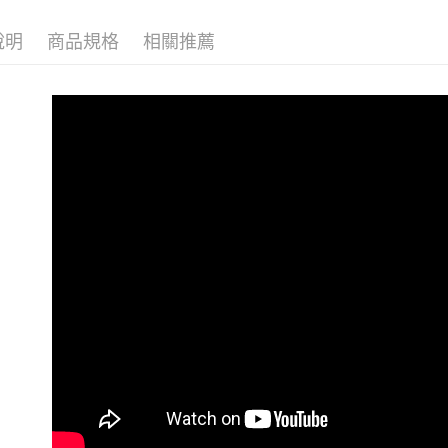
便利好安
１．簡單
說明
商品規格
相關推薦
２．便利
運送方式
３．安心
全家取貨
【「AFT
每筆NT$6
１．於結帳
付」結帳
付款後全
２．訂單
３．收到繳
每筆NT$6
／ATM／
※ 請注意
7-11取貨
絡購買商品
先享後付
每筆NT$6
※ 交易是
是否繳費成
付款後7-1
付客戶支
每筆NT$6
【注意事
常溫宅配
１．透過由
交易，需
每筆NT$1
求債權轉
２．關於
https://aft
３．未成